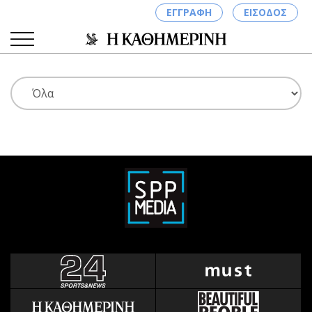
ΕΓΓΡΑΦΗ
ΕΙΣΟΔΟΣ
ΚΑΤΗΓΟΡΙΕΣ
ΣΥΝΔΕΣΗ
Κύπρος
Απόψεις
Παιδεία
Αρθρογραφία
Υγεία
The Hill
Πολιτική
Υγεία
Βουλευτικές 2026
Αγγελίες
Εκλογές 2024
Ενοικιάζονται
Προεδρικές 2023
Πωλούνται
Δημοσκοπήσεις
Ζητούν εργασία
Διπλωματία
Θέσεις εργασίας