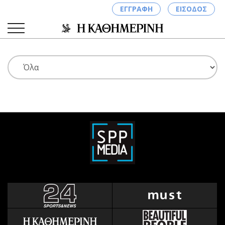
ΕΓΓΡΑΦΗ
ΕΙΣΟΔΟΣ
ΚΑΤΗΓΟΡΙΕΣ
ΣΥΝΔΕΣΗ
Κύπρος
Απόψεις
Παιδεία
Αρθρογραφία
Υγεία
The Hill
Πολιτική
Υγεία
Βουλευτικές 2026
Αγγελίες
Εκλογές 2024
Ενοικιάζονται
Προεδρικές 2023
Πωλούνται
Δημοσκοπήσεις
Ζητούν εργασία
Διπλωματία
Θέσεις εργασίας