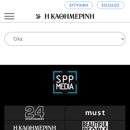
ΕΓΓΡΑΦΗ
ΕΙΣΟΔΟΣ
ΚΑΤΗΓΟΡΙΕΣ
ΣΥΝΔΕΣΗ
Κύπρος
Απόψεις
Παιδεία
Αρθρογραφία
Υγεία
The Hill
Πολιτική
Υγεία
Βουλευτικές 2026
Αγγελίες
Εκλογές 2024
Ενοικιάζονται
Προεδρικές 2023
Πωλούνται
Δημοσκοπήσεις
Ζητούν εργασία
Διπλωματία
Θέσεις εργασίας