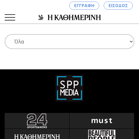
ΕΓΓΡΑΦΗ
ΕΙΣΟΔΟΣ
ΚΑΤΗΓΟΡΙΕΣ
ΣΥΝΔΕΣΗ
Κύπρος
Απόψεις
Παιδεία
Αρθρογραφία
Υγεία
The Hill
Πολιτική
Υγεία
Βουλευτικές 2026
Αγγελίες
Εκλογές 2024
Ενοικιάζονται
Προεδρικές 2023
Πωλούνται
Δημοσκοπήσεις
Ζητούν εργασία
Διπλωματία
Θέσεις εργασίας