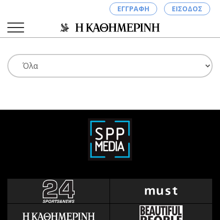
ΕΓΓΡΑΦΗ
ΕΙΣΟΔΟΣ
ΚΑΤΗΓΟΡΙΕΣ
ΣΥΝΔΕΣΗ
Κύπρος
Απόψεις
Παιδεία
Αρθρογραφία
Υγεία
The Hill
Πολιτική
Υγεία
Βουλευτικές 2026
Αγγελίες
Εκλογές 2024
Ενοικιάζονται
Προεδρικές 2023
Πωλούνται
Δημοσκοπήσεις
Ζητούν εργασία
Διπλωματία
Θέσεις εργασίας