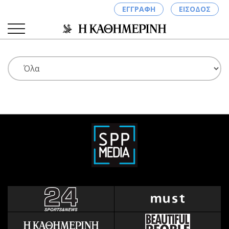
ΕΓΓΡΑΦΗ
ΕΙΣΟΔΟΣ
ΚΑΤΗΓΟΡΙΕΣ
ΣΥΝΔΕΣΗ
Κύπρος
Απόψεις
Παιδεία
Αρθρογραφία
Υγεία
The Hill
Πολιτική
Υγεία
Βουλευτικές 2026
Αγγελίες
Εκλογές 2024
Ενοικιάζονται
Προεδρικές 2023
Πωλούνται
Δημοσκοπήσεις
Ζητούν εργασία
Διπλωματία
Θέσεις εργασίας