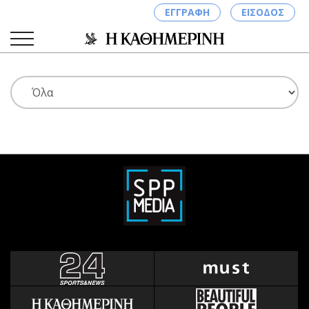
ΕΓΓΡΑΦΗ
ΕΙΣΟΔΟΣ
ΚΑΤΗΓΟΡΙΕΣ
ΣΥΝΔΕΣΗ
Κύπρος
Απόψεις
Παιδεία
Αρθρογραφία
Υγεία
The Hill
Πολιτική
Υγεία
Βουλευτικές 2026
Αγγελίες
Εκλογές 2024
Ενοικιάζονται
Προεδρικές 2023
Πωλούνται
Δημοσκοπήσεις
Ζητούν εργασία
Διπλωματία
Θέσεις εργασίας