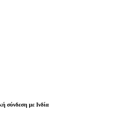
κή σύνδεση με Ινδία