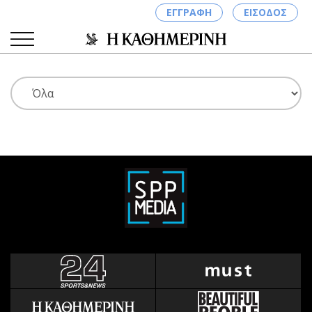
ΕΓΓΡΑΦΗ
ΕΙΣΟΔΟΣ
ΚΑΤΗΓΟΡΙΕΣ
ΣΥΝΔΕΣΗ
Κύπρος
Απόψεις
Παιδεία
Αρθρογραφία
Υγεία
The Hill
Πολιτική
Υγεία
Βουλευτικές 2026
Αγγελίες
Εκλογές 2024
Ενοικιάζονται
Προεδρικές 2023
Πωλούνται
Δημοσκοπήσεις
Ζητούν εργασία
Διπλωματία
Θέσεις εργασίας