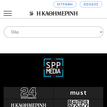
ΕΓΓΡΑΦΗ
ΕΙΣΟΔΟΣ
ΚΑΤΗΓΟΡΙΕΣ
ΣΥΝΔΕΣΗ
Κύπρος
Απόψεις
Παιδεία
Αρθρογραφία
Υγεία
The Hill
Πολιτική
Υγεία
Βουλευτικές 2026
Αγγελίες
Εκλογές 2024
Ενοικιάζονται
Προεδρικές 2023
Πωλούνται
Δημοσκοπήσεις
Ζητούν εργασία
Διπλωματία
Θέσεις εργασίας