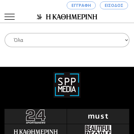
ΕΓΓΡΑΦΗ
ΕΙΣΟΔΟΣ
ΚΑΤΗΓΟΡΙΕΣ
ΣΥΝΔΕΣΗ
Κύπρος
Απόψεις
Παιδεία
Αρθρογραφία
Υγεία
The Hill
Πολιτική
Υγεία
Βουλευτικές 2026
Αγγελίες
Εκλογές 2024
Ενοικιάζονται
Προεδρικές 2023
Πωλούνται
Δημοσκοπήσεις
Ζητούν εργασία
Διπλωματία
Θέσεις εργασίας