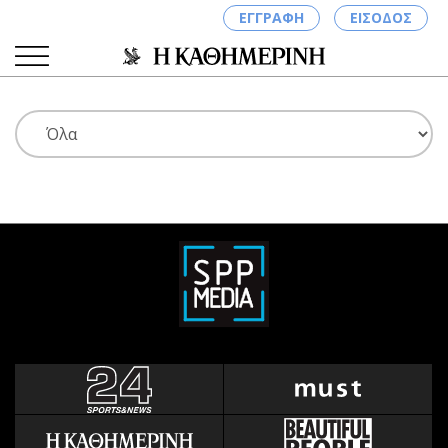
ΕΓΓΡΑΦΗ
ΕΙΣΟΔΟΣ
ΚΑΤΗΓΟΡΙΕΣ
ΣΥΝΔΕΣΗ
Κύπρος
Απόψεις
Παιδεία
Αρθρογραφία
Υγεία
The Hill
Πολιτική
Υγεία
Βουλευτικές 2026
Αγγελίες
Εκλογές 2024
Ενοικιάζονται
Προεδρικές 2023
Πωλούνται
Δημοσκοπήσεις
Ζητούν εργασία
Διπλωματία
Θέσεις εργασίας