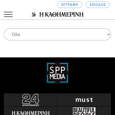
ΕΓΓΡΑΦΗ
ΕΙΣΟΔΟΣ
ΚΑΤΗΓΟΡΙΕΣ
ΣΥΝΔΕΣΗ
Κύπρος
Απόψεις
Παιδεία
Αρθρογραφία
Υγεία
The Hill
Πολιτική
Υγεία
Βουλευτικές 2026
Αγγελίες
Εκλογές 2024
Ενοικιάζονται
Προεδρικές 2023
Πωλούνται
Δημοσκοπήσεις
Ζητούν εργασία
Διπλωματία
Θέσεις εργασίας