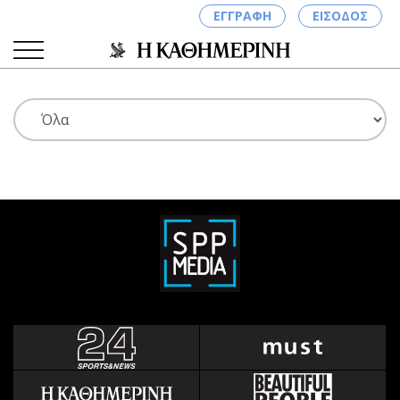
ΕΓΓΡΑΦΗ
ΕΙΣΟΔΟΣ
ΚΑΤΗΓΟΡΙΕΣ
ΣΥΝΔΕΣΗ
Κύπρος
Απόψεις
Παιδεία
Αρθρογραφία
Υγεία
The Hill
Πολιτική
Υγεία
Βουλευτικές 2026
Αγγελίες
Εκλογές 2024
Ενοικιάζονται
Προεδρικές 2023
Πωλούνται
Δημοσκοπήσεις
Ζητούν εργασία
Διπλωματία
Θέσεις εργασίας