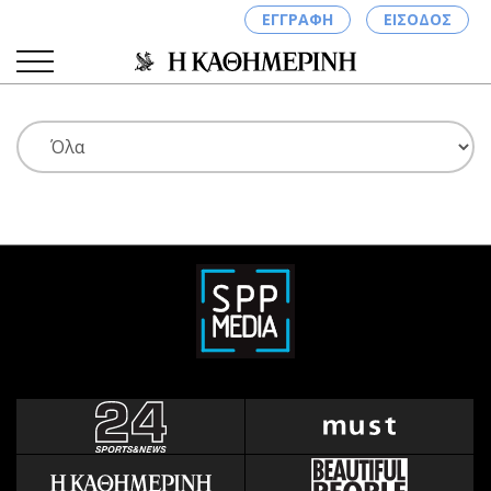
ΕΓΓΡΑΦΗ
ΕΙΣΟΔΟΣ
ΚΑΤΗΓΟΡΙΕΣ
ΣΥΝΔΕΣΗ
Κύπρος
Απόψεις
Παιδεία
Αρθρογραφία
Υγεία
The Hill
Πολιτική
Υγεία
Βουλευτικές 2026
Αγγελίες
Εκλογές 2024
Ενοικιάζονται
Προεδρικές 2023
Πωλούνται
Δημοσκοπήσεις
Ζητούν εργασία
Διπλωματία
Θέσεις εργασίας