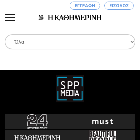
ΕΓΓΡΑΦΗ
ΕΙΣΟΔΟΣ
ΚΑΤΗΓΟΡΙΕΣ
ΣΥΝΔΕΣΗ
Κύπρος
Απόψεις
Παιδεία
Αρθρογραφία
Υγεία
The Hill
Πολιτική
Υγεία
Βουλευτικές 2026
Αγγελίες
Εκλογές 2024
Ενοικιάζονται
Προεδρικές 2023
Πωλούνται
Δημοσκοπήσεις
Ζητούν εργασία
Διπλωματία
Θέσεις εργασίας