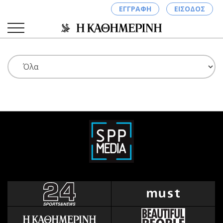
ΕΓΓΡΑΦΗ
ΕΙΣΟΔΟΣ
ΚΑΤΗΓΟΡΙΕΣ
ΣΥΝΔΕΣΗ
Κύπρος
Απόψεις
Παιδεία
Αρθρογραφία
Υγεία
The Hill
Πολιτική
Υγεία
Βουλευτικές 2026
Αγγελίες
Εκλογές 2024
Ενοικιάζονται
Προεδρικές 2023
Πωλούνται
Δημοσκοπήσεις
Ζητούν εργασία
Διπλωματία
Θέσεις εργασίας