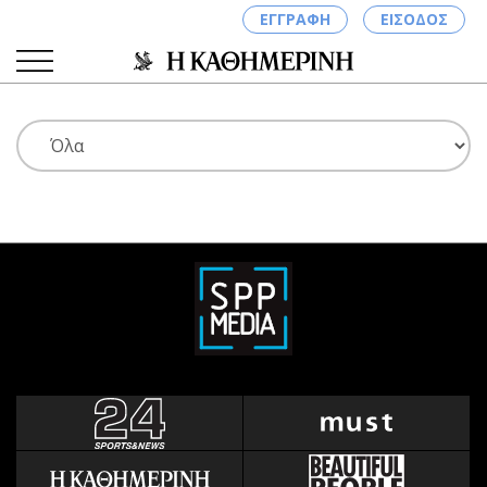
ΕΓΓΡΑΦΗ
ΕΙΣΟΔΟΣ
ΚΑΤΗΓΟΡΙΕΣ
ΣΥΝΔΕΣΗ
Κύπρος
Απόψεις
Παιδεία
Αρθρογραφία
Υγεία
The Hill
Πολιτική
Υγεία
Βουλευτικές 2026
Αγγελίες
Εκλογές 2024
Ενοικιάζονται
Προεδρικές 2023
Πωλούνται
Δημοσκοπήσεις
Ζητούν εργασία
Διπλωματία
Θέσεις εργασίας