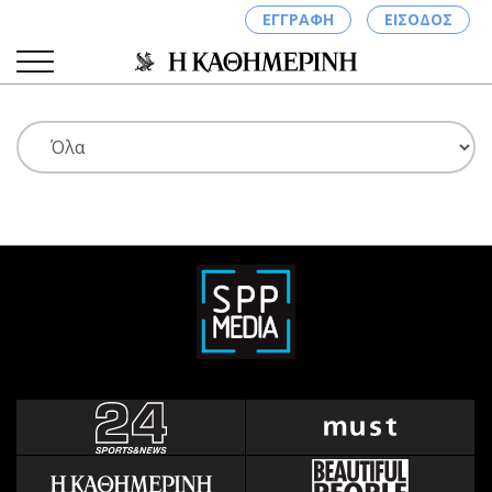
ΕΓΓΡΑΦΗ
ΕΙΣΟΔΟΣ
ΚΑΤΗΓΟΡΙΕΣ
ΣΥΝΔΕΣΗ
Κύπρος
Απόψεις
Παιδεία
Αρθρογραφία
Υγεία
The Hill
Πολιτική
Υγεία
Βουλευτικές 2026
Αγγελίες
Εκλογές 2024
Ενοικιάζονται
Προεδρικές 2023
Πωλούνται
Δημοσκοπήσεις
Ζητούν εργασία
Διπλωματία
Θέσεις εργασίας