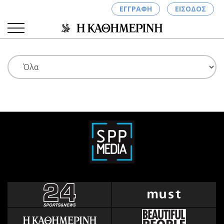
ΕΓΓΡΑΦΗ
ΕΙΣΟΔΟΣ
ΚΑΤΗΓΟΡΙΕΣ
ΣΥΝΔΕΣΗ
Κύπρος
Απόψεις
Παιδεία
Αρθρογραφία
Υγεία
The Hill
Πολιτική
Υγεία
Βουλευτικές 2026
Αγγελίες
Εκλογές 2024
Ενοικιάζονται
Προεδρικές 2023
Πωλούνται
Δημοσκοπήσεις
Ζητούν εργασία
Διπλωματία
Θέσεις εργασίας