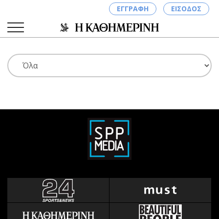
ΕΓΓΡΑΦΗ
ΕΙΣΟΔΟΣ
ΚΑΤΗΓΟΡΙΕΣ
ΣΥΝΔΕΣΗ
Κύπρος
Απόψεις
Παιδεία
Αρθρογραφία
Υγεία
The Hill
Πολιτική
Υγεία
Βουλευτικές 2026
Αγγελίες
Εκλογές 2024
Ενοικιάζονται
Προεδρικές 2023
Πωλούνται
Δημοσκοπήσεις
Ζητούν εργασία
Διπλωματία
Θέσεις εργασίας