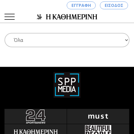
ΕΓΓΡΑΦΗ
ΕΙΣΟΔΟΣ
ΚΑΤΗΓΟΡΙΕΣ
ΣΥΝΔΕΣΗ
Κύπρος
Απόψεις
Παιδεία
Αρθρογραφία
Υγεία
The Hill
Πολιτική
Υγεία
Βουλευτικές 2026
Αγγελίες
Εκλογές 2024
Ενοικιάζονται
Προεδρικές 2023
Πωλούνται
Δημοσκοπήσεις
Ζητούν εργασία
Διπλωματία
Θέσεις εργασίας