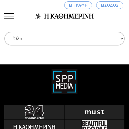
ΕΓΓΡΑΦΗ
ΕΙΣΟΔΟΣ
ΚΑΤΗΓΟΡΙΕΣ
ΣΥΝΔΕΣΗ
Κύπρος
Απόψεις
Παιδεία
Αρθρογραφία
Υγεία
The Hill
Πολιτική
Υγεία
Βουλευτικές 2026
Αγγελίες
Εκλογές 2024
Ενοικιάζονται
Προεδρικές 2023
Πωλούνται
Δημοσκοπήσεις
Ζητούν εργασία
Διπλωματία
Θέσεις εργασίας