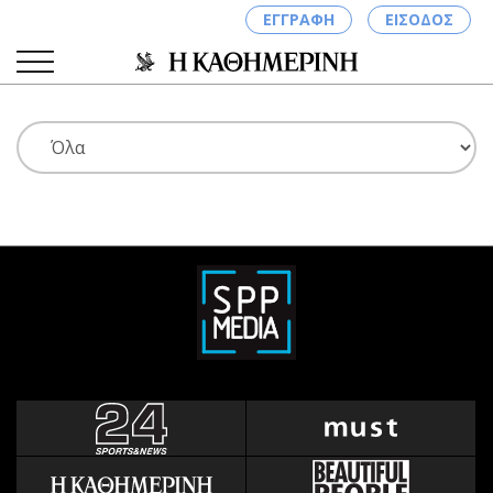
ΕΓΓΡΑΦΗ
ΕΙΣΟΔΟΣ
ΚΑΤΗΓΟΡΙΕΣ
ΣΥΝΔΕΣΗ
Κύπρος
Απόψεις
Παιδεία
Αρθρογραφία
Υγεία
The Hill
Πολιτική
Υγεία
Βουλευτικές 2026
Αγγελίες
Εκλογές 2024
Ενοικιάζονται
Προεδρικές 2023
Πωλούνται
Δημοσκοπήσεις
Ζητούν εργασία
Διπλωματία
Θέσεις εργασίας