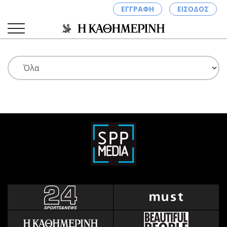
ΕΓΓΡΑΦΗ
ΕΙΣΟΔΟΣ
ΚΑΤΗΓΟΡΙΕΣ
ΣΥΝΔΕΣΗ
Κύπρος
Απόψεις
Παιδεία
Αρθρογραφία
Υγεία
The Hill
Πολιτική
Υγεία
Βουλευτικές 2026
Αγγελίες
Εκλογές 2024
Ενοικιάζονται
Προεδρικές 2023
Πωλούνται
Δημοσκοπήσεις
Ζητούν εργασία
Διπλωματία
Θέσεις εργασίας