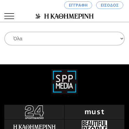
ΕΓΓΡΑΦΗ
ΕΙΣΟΔΟΣ
ΚΑΤΗΓΟΡΙΕΣ
ΣΥΝΔΕΣΗ
Κύπρος
Απόψεις
Παιδεία
Αρθρογραφία
Υγεία
The Hill
Πολιτική
Υγεία
Βουλευτικές 2026
Αγγελίες
Εκλογές 2024
Ενοικιάζονται
Προεδρικές 2023
Πωλούνται
Δημοσκοπήσεις
Ζητούν εργασία
Διπλωματία
Θέσεις εργασίας