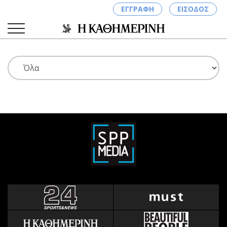
ΕΓΓΡΑΦΗ
ΕΙΣΟΔΟΣ
ΚΑΤΗΓΟΡΙΕΣ
ΣΥΝΔΕΣΗ
Κύπρος
Απόψεις
Παιδεία
Αρθρογραφία
Υγεία
The Hill
Πολιτική
Υγεία
Βουλευτικές 2026
Αγγελίες
Εκλογές 2024
Ενοικιάζονται
Προεδρικές 2023
Πωλούνται
Δημοσκοπήσεις
Ζητούν εργασία
Διπλωματία
Θέσεις εργασίας