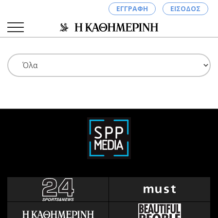
ΕΓΓΡΑΦΗ
ΕΙΣΟΔΟΣ
ΚΑΤΗΓΟΡΙΕΣ
ΣΥΝΔΕΣΗ
Κύπρος
Απόψεις
Παιδεία
Αρθρογραφία
Υγεία
The Hill
Πολιτική
Υγεία
Βουλευτικές 2026
Αγγελίες
Εκλογές 2024
Ενοικιάζονται
Προεδρικές 2023
Πωλούνται
Δημοσκοπήσεις
Ζητούν εργασία
Διπλωματία
Θέσεις εργασίας