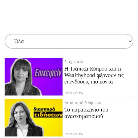
ΕΓΓΡΑΦΗ
ΕΙΣΟΔΟΣ
ΚΑΤΗΓΟΡΙΕΣ
ΣΥΝΔΕΣΗ
Επιχειρείν
Κύπρος
Απόψεις
Η Τράπεζα Κύπρου και η
Παιδεία
Αρθρογραφία
Wealthyhood φέρνουν τις
Υγεία
The Hill
επενδύσεις πιο κοντά
Πολιτική
Υγεία
ΠΡΙΝ 1 ΜΕΡΑ
Βουλευτικές 2026
Αγγελίες
Διασπορά Ειδήσεων
Εκλογές 2024
Ενοικιάζονται
Το παρασκήνιο του
ανασχηματισμού
Προεδρικές 2023
Πωλούνται
Δημοσκοπήσεις
Ζητούν εργασία
Διπλωματία
Θέσεις εργασίας
ΠΡΙΝ 1 ΜΕΡΑ