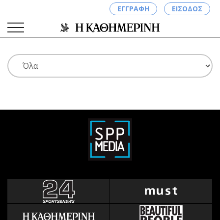
ΕΓΓΡΑΦΗ
ΕΙΣΟΔΟΣ
ΚΑΤΗΓΟΡΙΕΣ
ΣΥΝΔΕΣΗ
Κύπρος
Απόψεις
Παιδεία
Αρθρογραφία
Υγεία
The Hill
Πολιτική
Υγεία
Βουλευτικές 2026
Αγγελίες
Εκλογές 2024
Ενοικιάζονται
Προεδρικές 2023
Πωλούνται
Δημοσκοπήσεις
Ζητούν εργασία
Διπλωματία
Θέσεις εργασίας