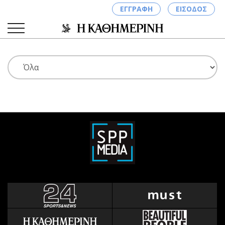
ΕΓΓΡΑΦΗ
ΕΙΣΟΔΟΣ
ΚΑΤΗΓΟΡΙΕΣ
ΣΥΝΔΕΣΗ
Κύπρος
Απόψεις
Παιδεία
Αρθρογραφία
Υγεία
The Hill
Πολιτική
Υγεία
Βουλευτικές 2026
Αγγελίες
Εκλογές 2024
Ενοικιάζονται
Προεδρικές 2023
Πωλούνται
Δημοσκοπήσεις
Ζητούν εργασία
Διπλωματία
Θέσεις εργασίας