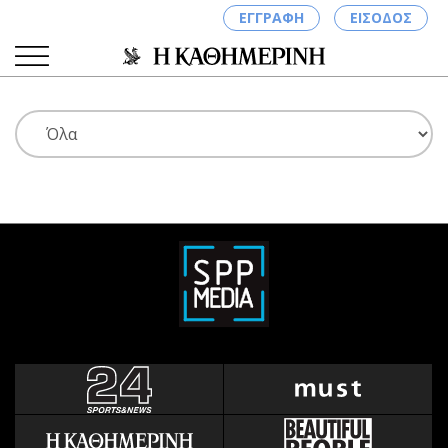
ΕΓΓΡΑΦΗ
ΕΙΣΟΔΟΣ
ΚΑΤΗΓΟΡΙΕΣ
ΣΥΝΔΕΣΗ
Κύπρος
Απόψεις
Παιδεία
Αρθρογραφία
Υγεία
The Hill
Πολιτική
Υγεία
Βουλευτικές 2026
Αγγελίες
Εκλογές 2024
Ενοικιάζονται
Προεδρικές 2023
Πωλούνται
Δημοσκοπήσεις
Ζητούν εργασία
Διπλωματία
Θέσεις εργασίας