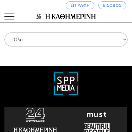
ΕΓΓΡΑΦΗ
ΕΙΣΟΔΟΣ
ΚΑΤΗΓΟΡΙΕΣ
ΣΥΝΔΕΣΗ
Κύπρος
Απόψεις
Παιδεία
Αρθρογραφία
Υγεία
The Hill
Πολιτική
Υγεία
Βουλευτικές 2026
Αγγελίες
Εκλογές 2024
Ενοικιάζονται
Προεδρικές 2023
Πωλούνται
Δημοσκοπήσεις
Ζητούν εργασία
Διπλωματία
Θέσεις εργασίας