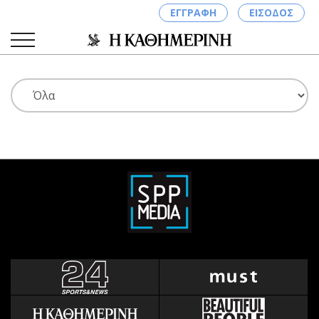
ΕΓΓΡΑΦΗ
ΕΙΣΟΔΟΣ
ΚΑΤΗΓΟΡΙΕΣ
ΣΥΝΔΕΣΗ
Κύπρος
Απόψεις
Παιδεία
Αρθρογραφία
Υγεία
The Hill
Πολιτική
Υγεία
Βουλευτικές 2026
Αγγελίες
Εκλογές 2024
Ενοικιάζονται
Προεδρικές 2023
Πωλούνται
Δημοσκοπήσεις
Ζητούν εργασία
Διπλωματία
Θέσεις εργασίας