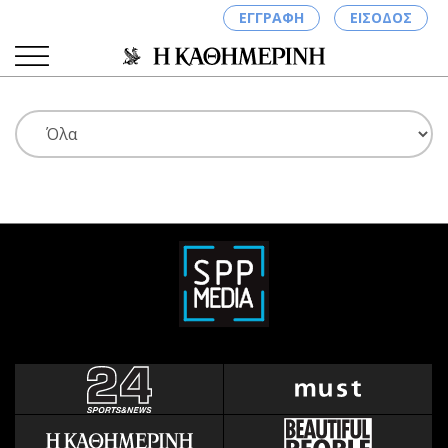
ΕΓΓΡΑΦΗ
ΕΙΣΟΔΟΣ
ΚΑΤΗΓΟΡΙΕΣ
ΣΥΝΔΕΣΗ
Κύπρος
Απόψεις
Παιδεία
Αρθρογραφία
Υγεία
The Hill
Πολιτική
Υγεία
Βουλευτικές 2026
Αγγελίες
Εκλογές 2024
Ενοικιάζονται
Προεδρικές 2023
Πωλούνται
Δημοσκοπήσεις
Ζητούν εργασία
Διπλωματία
Θέσεις εργασίας