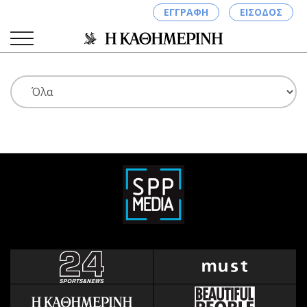
ΕΓΓΡΑΦΗ
ΕΙΣΟΔΟΣ
ΚΑΤΗΓΟΡΙΕΣ
ΣΥΝΔΕΣΗ
Κύπρος
Απόψεις
Παιδεία
Αρθρογραφία
Υγεία
The Hill
Πολιτική
Υγεία
Βουλευτικές 2026
Αγγελίες
Εκλογές 2024
Ενοικιάζονται
Προεδρικές 2023
Πωλούνται
Δημοσκοπήσεις
Ζητούν εργασία
Διπλωματία
Θέσεις εργασίας