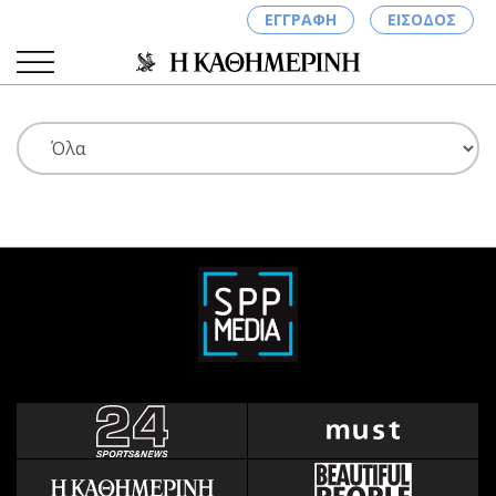
ΕΓΓΡΑΦΗ
ΕΙΣΟΔΟΣ
ΚΑΤΗΓΟΡΙΕΣ
ΣΥΝΔΕΣΗ
Κύπρος
Απόψεις
Παιδεία
Αρθρογραφία
Υγεία
The Hill
Πολιτική
Υγεία
Βουλευτικές 2026
Αγγελίες
Εκλογές 2024
Ενοικιάζονται
Προεδρικές 2023
Πωλούνται
Δημοσκοπήσεις
Ζητούν εργασία
Διπλωματία
Θέσεις εργασίας