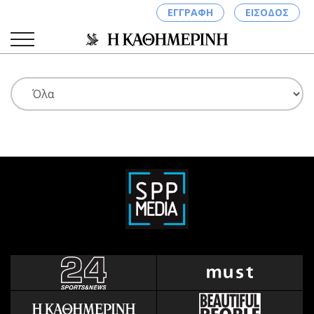
ΕΓΓΡΑΦΗ
ΕΙΣΟΔΟΣ
ΚΑΤΗΓΟΡΙΕΣ
ΣΥΝΔΕΣΗ
Κύπρος
Απόψεις
Παιδεία
Αρθρογραφία
Υγεία
The Hill
Πολιτική
Υγεία
Βουλευτικές 2026
Αγγελίες
Εκλογές 2024
Ενοικιάζονται
Προεδρικές 2023
Πωλούνται
Δημοσκοπήσεις
Ζητούν εργασία
Διπλωματία
Θέσεις εργασίας