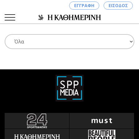
ΕΓΓΡΑΦΗ
ΕΙΣΟΔΟΣ
ΚΑΤΗΓΟΡΙΕΣ
ΣΥΝΔΕΣΗ
Κύπρος
Απόψεις
Παιδεία
Αρθρογραφία
Υγεία
The Hill
Πολιτική
Υγεία
Βουλευτικές 2026
Αγγελίες
Εκλογές 2024
Ενοικιάζονται
Προεδρικές 2023
Πωλούνται
Δημοσκοπήσεις
Ζητούν εργασία
Διπλωματία
Θέσεις εργασίας