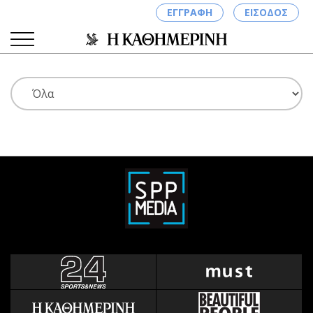
ΕΓΓΡΑΦΗ
ΕΙΣΟΔΟΣ
ΚΑΤΗΓΟΡΙΕΣ
ΣΥΝΔΕΣΗ
Κύπρος
Απόψεις
Παιδεία
Αρθρογραφία
Υγεία
The Hill
Πολιτική
Υγεία
Βουλευτικές 2026
Αγγελίες
Εκλογές 2024
Ενοικιάζονται
Προεδρικές 2023
Πωλούνται
Δημοσκοπήσεις
Ζητούν εργασία
Διπλωματία
Θέσεις εργασίας