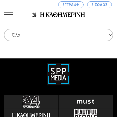
ΕΓΓΡΑΦΗ
ΕΙΣΟΔΟΣ
ΚΑΤΗΓΟΡΙΕΣ
ΣΥΝΔΕΣΗ
Κύπρος
Απόψεις
Παιδεία
Αρθρογραφία
Υγεία
The Hill
Πολιτική
Υγεία
Βουλευτικές 2026
Αγγελίες
Εκλογές 2024
Ενοικιάζονται
Προεδρικές 2023
Πωλούνται
Δημοσκοπήσεις
Ζητούν εργασία
Διπλωματία
Θέσεις εργασίας