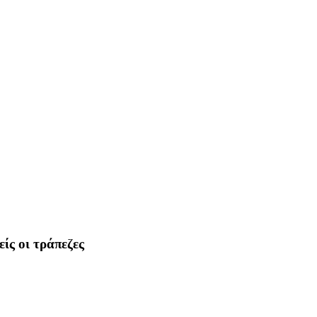
ίς οι τράπεζες