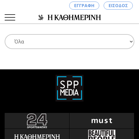
ΕΓΓΡΑΦΗ
ΕΙΣΟΔΟΣ
ΚΑΤΗΓΟΡΙΕΣ
ΣΥΝΔΕΣΗ
Κύπρος
Απόψεις
Παιδεία
Αρθρογραφία
Υγεία
The Hill
Πολιτική
Υγεία
Βουλευτικές 2026
Αγγελίες
Εκλογές 2024
Ενοικιάζονται
Προεδρικές 2023
Πωλούνται
Δημοσκοπήσεις
Ζητούν εργασία
Διπλωματία
Θέσεις εργασίας