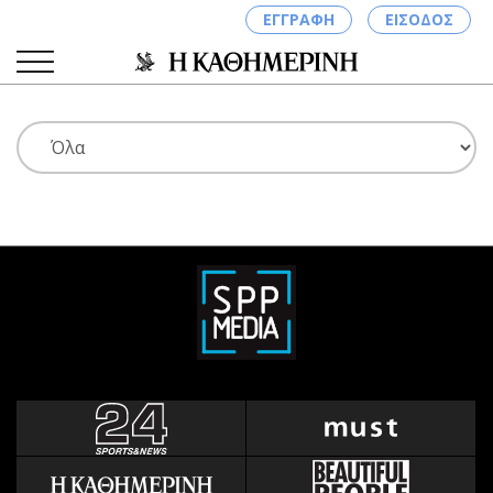
ΕΓΓΡΑΦΗ
ΕΙΣΟΔΟΣ
ΚΑΤΗΓΟΡΙΕΣ
ΣΥΝΔΕΣΗ
Κύπρος
Απόψεις
Παιδεία
Αρθρογραφία
Υγεία
The Hill
Πολιτική
Υγεία
Βουλευτικές 2026
Αγγελίες
Εκλογές 2024
Ενοικιάζονται
Προεδρικές 2023
Πωλούνται
Δημοσκοπήσεις
Ζητούν εργασία
Διπλωματία
Θέσεις εργασίας