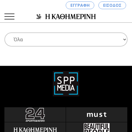
ΕΓΓΡΑΦΗ
ΕΙΣΟΔΟΣ
ΚΑΤΗΓΟΡΙΕΣ
ΣΥΝΔΕΣΗ
Κύπρος
Απόψεις
Παιδεία
Αρθρογραφία
Υγεία
The Hill
Πολιτική
Υγεία
Βουλευτικές 2026
Αγγελίες
Εκλογές 2024
Ενοικιάζονται
Προεδρικές 2023
Πωλούνται
Δημοσκοπήσεις
Ζητούν εργασία
Διπλωματία
Θέσεις εργασίας