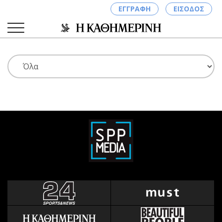
ΕΓΓΡΑΦΗ
ΕΙΣΟΔΟΣ
ΚΑΤΗΓΟΡΙΕΣ
ΣΥΝΔΕΣΗ
Κύπρος
Απόψεις
Παιδεία
Αρθρογραφία
Υγεία
The Hill
Πολιτική
Υγεία
Βουλευτικές 2026
Αγγελίες
Εκλογές 2024
Ενοικιάζονται
Προεδρικές 2023
Πωλούνται
Δημοσκοπήσεις
Ζητούν εργασία
Διπλωματία
Θέσεις εργασίας