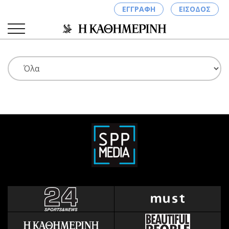
ΕΓΓΡΑΦΗ
ΕΙΣΟΔΟΣ
ΚΑΤΗΓΟΡΙΕΣ
ΣΥΝΔΕΣΗ
Κύπρος
Απόψεις
Παιδεία
Αρθρογραφία
Υγεία
The Hill
Πολιτική
Υγεία
Βουλευτικές 2026
Αγγελίες
Εκλογές 2024
Ενοικιάζονται
Προεδρικές 2023
Πωλούνται
Δημοσκοπήσεις
Ζητούν εργασία
Διπλωματία
Θέσεις εργασίας