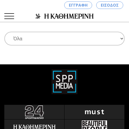
ΕΓΓΡΑΦΗ
ΕΙΣΟΔΟΣ
ΚΑΤΗΓΟΡΙΕΣ
ΣΥΝΔΕΣΗ
Κύπρος
Απόψεις
Παιδεία
Αρθρογραφία
Υγεία
The Hill
Πολιτική
Υγεία
Βουλευτικές 2026
Αγγελίες
Εκλογές 2024
Ενοικιάζονται
Προεδρικές 2023
Πωλούνται
Δημοσκοπήσεις
Ζητούν εργασία
Διπλωματία
Θέσεις εργασίας