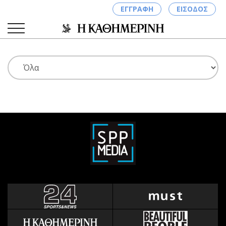
ΕΓΓΡΑΦΗ
ΕΙΣΟΔΟΣ
ΚΑΤΗΓΟΡΙΕΣ
ΣΥΝΔΕΣΗ
Κύπρος
Απόψεις
Παιδεία
Αρθρογραφία
Υγεία
The Hill
Πολιτική
Υγεία
Βουλευτικές 2026
Αγγελίες
Εκλογές 2024
Ενοικιάζονται
Προεδρικές 2023
Πωλούνται
Δημοσκοπήσεις
Ζητούν εργασία
Διπλωματία
Θέσεις εργασίας