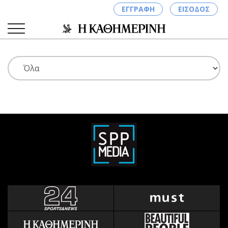
ΕΓΓΡΑΦΗ
ΕΙΣΟΔΟΣ
ΚΑΤΗΓΟΡΙΕΣ
ΣΥΝΔΕΣΗ
Κύπρος
Απόψεις
Παιδεία
Αρθρογραφία
Υγεία
The Hill
Πολιτική
Υγεία
Βουλευτικές 2026
Αγγελίες
Εκλογές 2024
Ενοικιάζονται
Προεδρικές 2023
Πωλούνται
Δημοσκοπήσεις
Ζητούν εργασία
Διπλωματία
Θέσεις εργασίας